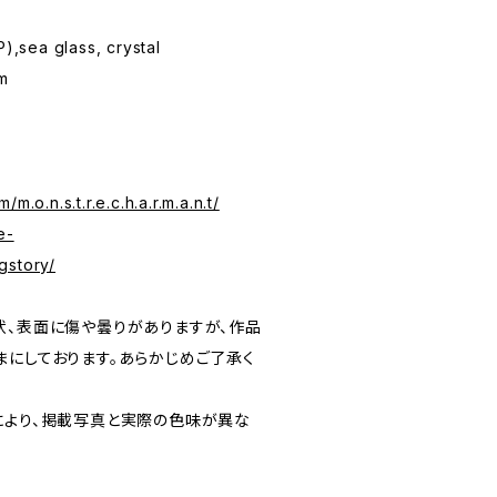
P),sea glass, crystal
m
m.o.n.s.t.r.e.c.h.a.r.m.a.n.t/
e-
gstory/
状、表面に傷や曇りがありますが、作品
まにしております。あらかじめご了承く
により、掲載写真と実際の色味が異な