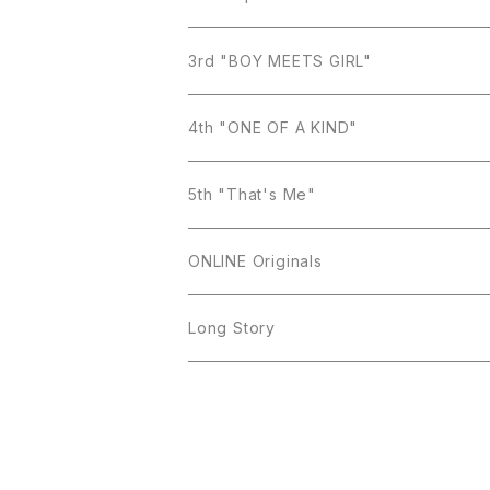
Necklace
Earring
3rd "BOY MEETS GIRL"
Ring
Necklace
Earring
4th "ONE OF A KIND"
Bracelet
Ring
Necklace
Earring
5th "That's Me"
Bracelet
Ring
Necklace
Earring
ONLINE Originals
Brooch
Bracelet
Ring
Necklace
Earring
Long Story
Bracelet
Ring
Necklace
Necklace
Bracelet
Ring
Earring