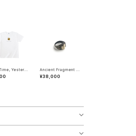
Time, Yesterd
Ancient Fragment 0
2
300
¥38,000