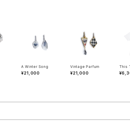
A Winter Song
Vintage Parfum
This 
ay T
¥21,000
¥21,000
¥6,