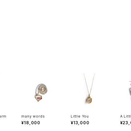
arm
many words
Little You
A Lit
¥18,000
¥13,000
¥23