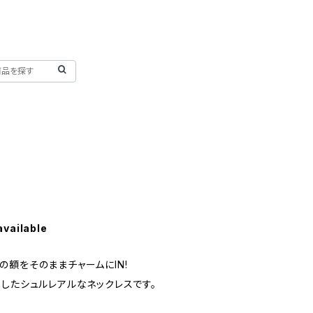
available
額をそのままチャームにIN!
用したシュルレアルなネックレスです。