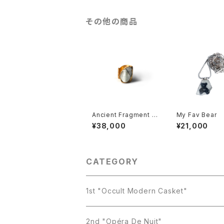
その他の商品
Ancient Fragment 0
My Fav Bear
4
¥38,000
¥21,000
CATEGORY
1st "Occult Modern Casket"
Earring
2nd "Opéra De Nuit"