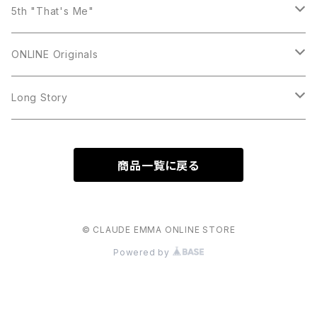
Bracelet
Ring
Necklace
Earring
5th "That's Me"
Bracelet
Ring
Necklace
Earring
ONLINE Originals
Brooch
Bracelet
Ring
Necklace
Earring
Long Story
Bracelet
Ring
Necklace
Necklace
商品一覧に戻る
Bracelet
Ring
Earring
Bracelet
ring
© CLAUDE EMMA ONLINE STORE
Powered by
Bag
T-shirt