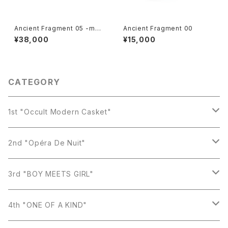
Ancient Fragment 05 -moo
Ancient Fragment 00
n-
¥38,000
¥15,000
CATEGORY
1st "Occult Modern Casket"
Earring
2nd "Opéra De Nuit"
Necklace
Earring
3rd "BOY MEETS GIRL"
Ring
Necklace
Earring
4th "ONE OF A KIND"