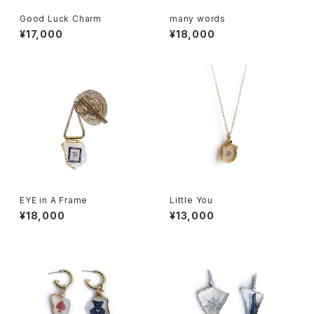
Good Luck Charm
many words
¥17,000
¥18,000
EYE in A Frame
Little You
¥18,000
¥13,000